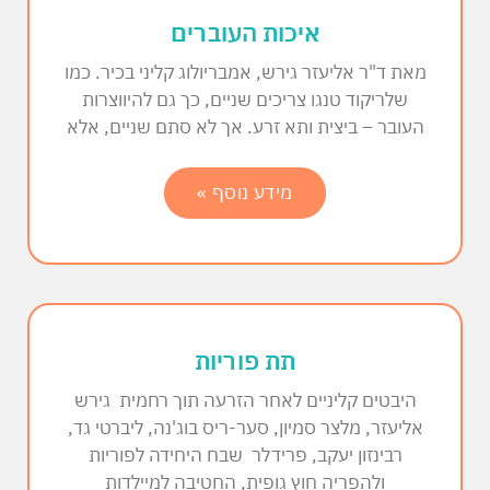
איכות העוברים
מאת ד"ר אליעזר גירש, אמבריולוג קליני בכיר. כמו
שלריקוד טנגו צריכים שניים, כך גם להיווצרות
העובר – ביצית ותא זרע. אך לא סתם שניים, אלא
מידע נוסף »
תת פוריות
היבטים קליניים לאחר הזרעה תוך רחמית גירש
אליעזר, מלצר סמיון, סער-ריס בוג'נה, ליברטי גד,
רבינזון יעקב, פרידלר שבח היחידה לפוריות
ולהפריה חוץ גופית, החטיבה למיילדות